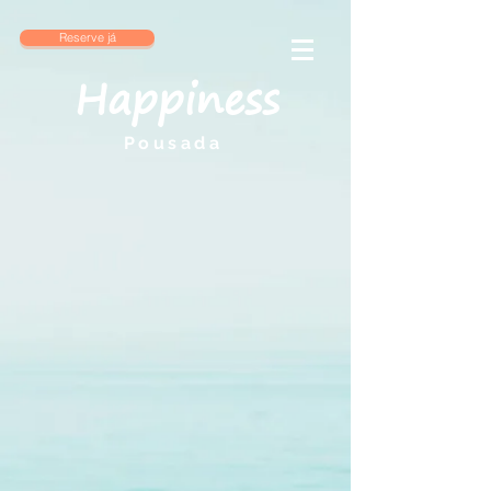
Reserve já
Happiness
Pousada