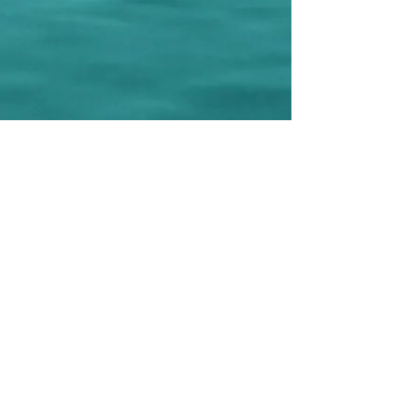
Ligue e faça sua reserva
+55 (22) 2623-9064
+55 (22) 99993-9248
Siga a gente